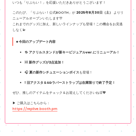
いつも「りぷらい！」を応援いただきありがとうございます！
このたび、「りぷらい！公式BOOTH」が
2025年8月30日（土）
よりリ
ニューアルオープンいたします🎊
これまでのグッズに加え、新しいラインナップも登場！この機会をお見逃
しなく💫
🔸今回のアップデート内容
🔁
アクリルスタンドが新キービジュアルver.にリニューアル！
🆕
新作グッズが2点追加！
🎧
夏の新作シチュエーションボイス
も登場！
❗
旧アクスタ＆SDラバーストラップは在庫限りで終了予定！
ぜひ、推しのアイテムをチェック＆お迎えしてくださいね🛒💖
▶︎ ご購入はこちらから：
https://replive.booth.pm