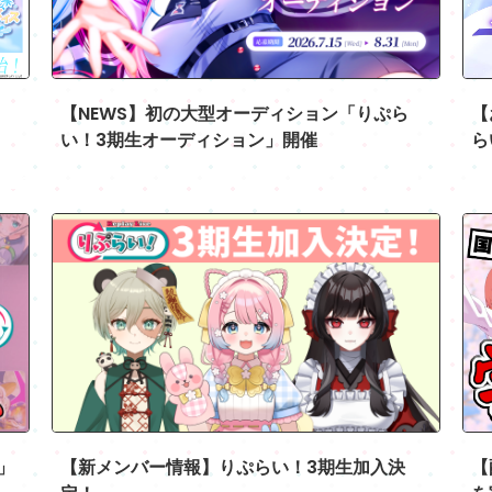
【NEWS】初の大型オーディション「りぷら
【
い！3期生オーディション」開催
ら
7.22
2026.07.14
」
【新メンバー情報】りぷらい！3期生加入決
【